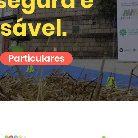
segura e
sável.
Particulares